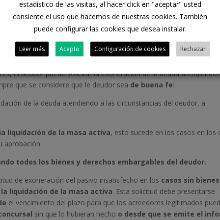
e conformen el patrimonio del deudor.
estadístico de las visitas, al hacer click en "aceptar" usted
consiente el uso que hacemos de nuestras cookies. También
onómica y jurídica del deudor.
puede configurar las cookies que desea instalar.
Leer más
Acepto
Configuración de cookies
Rechazar
tisfecho
s, el deudor puede solicitar la exoneración de la deuda atendiendo 
empre que se considere que le deudor sea
de buena fe
:
uidación de la deuda atendiendo a las circunstancias del deudor, a
ia liquidación de la masa activa
, esto sucede en los casos en los
u aprobación.
ando todos los bienes y derechos embargables del deudor.
icitud de exoneración del pasivo insatisfecho en los
casos sin bienes
la liquidación de la masa activa
. Esta solicitud debe presentarse
de
el vencimiento del plazo para que los acreedores legitimados pue
concursal
sin que lo hubieran hecho
o desde que se emite el inf