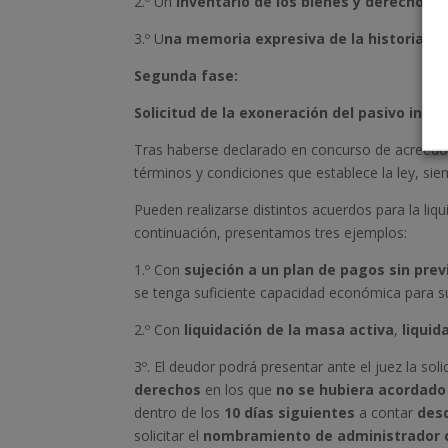
2.º Un
inventario de los bienes y derechos
qu
3.º U
na memoria expresiva de la historia ec
Segunda fase:
Solicitud de la exoneración del pasivo insa
Tras haberse declarado en concurso de acreedore
términos y condiciones que establece la ley, si
Pueden realizarse distintos acuerdos para la liq
continuación, presentamos tres ejemplos:
1.º Con
sujeción a un plan de pagos sin prev
se tenga suficiente capacidad económica para s
2.º Con
liquidación de la masa activa
,
liquid
3º. El deudor podrá presentar ante el juez la sol
derechos
en los que
no se hubiera acordado 
dentro de los
10 días siguientes
a contar
des
solicitar el
nombramiento de administrador 