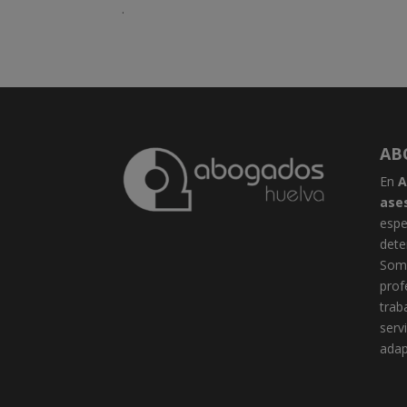
.
AB
En
A
ase
espe
dete
Somo
prof
trab
serv
adap