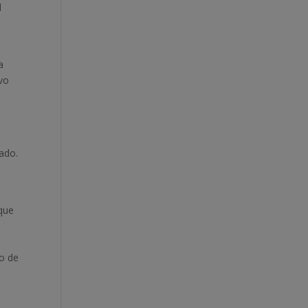
l
a
ivo
ado.
 que
to de