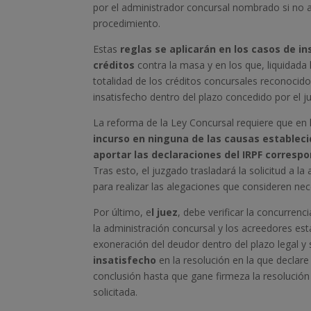
por el administrador concursal nombrado si no ap
procedimiento.
Estas
reglas se aplicarán en los casos de in
créditos
contra la masa y en los que, liquidada l
totalidad de los créditos concursales reconocid
insatisfecho dentro del plazo concedido por el ju
La reforma de la Ley Concursal requiere que en 
incurso en ninguna de las causas estableci
aportar las declaraciones del IRPF correspo
Tras esto, el juzgado trasladará la solicitud a l
para realizar las alegaciones que consideren nec
Por último, e
l juez
, debe verificar la concurren
la administración concursal y los acreedores es
exoneración del deudor dentro del plazo legal y 
insatisfecho
en la resolución en la que declar
conclusión hasta que gane firmeza la resolución
solicitada.