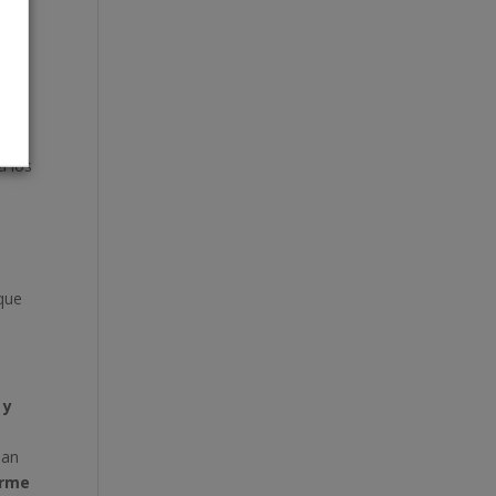
a los
 que
 y
dan
orme