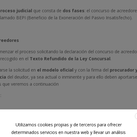
roceso judicial
que consta de
dos fases
: el concurso de acreedore
llamado BEPI (Beneficio de la Exoneración del Pasivo Insatisfecho).
creedores
zar el proceso solicitando la declaración del concurso de acreedo
 recogido en el
Texto Refundido de la Ley Concursal
.
rse la solicitud en
el modelo oficial
y con la firma del
procurador y
cia
del deudor, ya sea actual o inminente y para ello deben aportarse
os que veremos a continuación
:
tos.
.
Utilizamos cookies propias y de terceros para ofrecer
determinados servicios en nuestra web y llevar un análisis