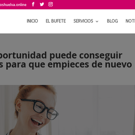
shuelva.online
INICIO
EL BUFETE
SERVICIOS
BLOG
NOTI
portunidad puede conseguir
as para que empieces de nuevo