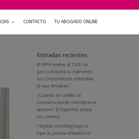
CIAS
CONTACTO
TU ABOGADO ONLINE
Entradas recientes
El IRPH vuelve al TJUE: un
juez cuestiona si realmente
los consumidores entendían
lo que firmaban
¿Cuándo un crédito al
consumo puede considerarse
abusivo? El Supremo aclara
los criterios
Tarjetas revolving bajo la
lupa: la justicia endurece el