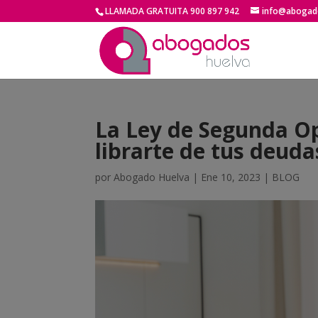
LLAMADA GRATUITA 900 897 942
info@abogado
La Ley de Segunda O
librarte de tus deud
por
Abogado Huelva
|
Ene 10, 2023
|
BLOG