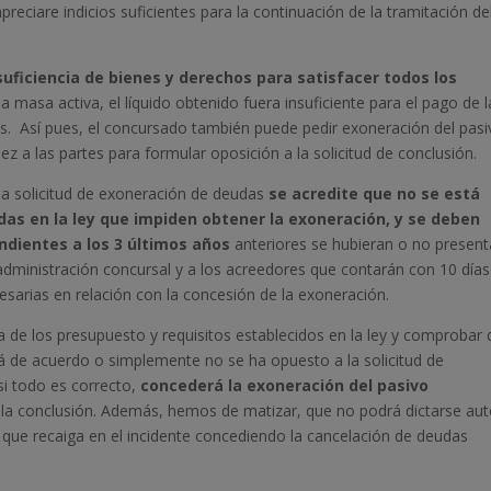
reciare indicios suficientes para la continuación de la tramitación de
suficiencia de bienes y derechos para satisfacer todos los
a masa activa, el líquido obtenido fuera insuficiente para el pago de l
os. Así pues, el concursado también puede pedir exoneración del pas
ez a las partes para formular oposición a la solicitud de conclusión.
la solicitud de exoneración de deudas
se acredite que no se está
das en la ley que impiden obtener la exoneración, y se deben
ndientes a los 3 últimos años
anteriores se hubieran o no present
a administración concursal y a los acreedores que contarán con 10 días
esarias en relación con la concesión de la exoneración.
cia de los presupuesto y requisitos establecidos en la ley y comprobar
tá de acuerdo o simplemente no se ha opuesto a la solicitud de
si todo es correcto,
concederá la exoneración del pasivo
e la conclusión. Además, hemos de matizar, que no podrá dictarse au
 que recaiga en el incidente concediendo la cancelación de deudas