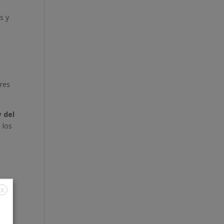
s y
res
 del
 los
X