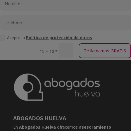
Acepto la
Política de protección de datos
Te llamamos GRATIS
=
15 + 10
ABOGADOS HUELVA
En
Abogados Huelva
ofrecemos
asesoramiento