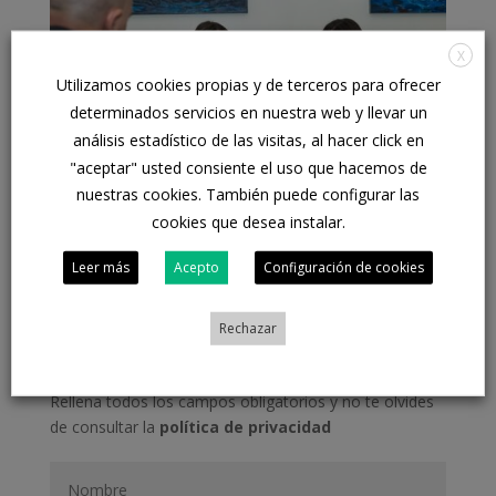
X
Utilizamos cookies propias y de terceros para ofrecer
determinados servicios en nuestra web y llevar un
análisis estadístico de las visitas, al hacer click en
"aceptar" usted consiente el uso que hacemos de
nuestras cookies. También puede configurar las
cookies que desea instalar.
Déjanos aquí tu
consulta
y te
Leer más
Acepto
Configuración de cookies
informaremos
sin
Rechazar
compromiso
Rellena todos los campos obligatorios y no te olvides
de consultar la
política de privacidad