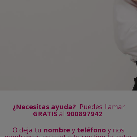
¿Necesitas ayuda?
Puedes llamar
GRATIS
al
900897942
O deja tu
nombre
y
teléfono
y nos
pondremos en contacto contigo lo antes