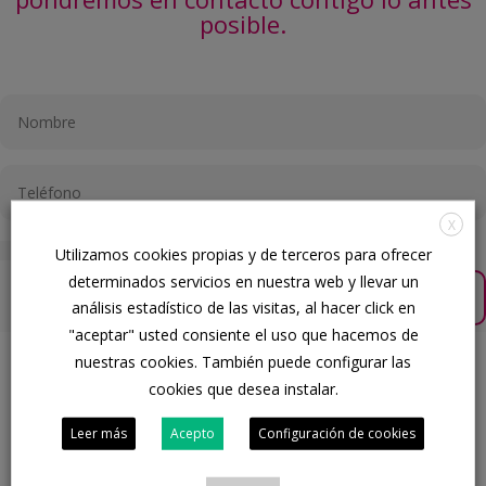
posible.
X
Acepto la
Política de protección de datos
Utilizamos cookies propias y de terceros para ofrecer
determinados servicios en nuestra web y llevar un
Te llamamos GRATIS
=
3 + 9
análisis estadístico de las visitas, al hacer click en
"aceptar" usted consiente el uso que hacemos de
nuestras cookies. También puede configurar las
cookies que desea instalar.
Déjanos aquí tu consulta y te
informaremos sin
Leer más
Acepto
Configuración de cookies
compromiso