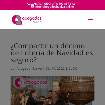
LLAMADA GRATUITA 900 897 942
info@abogadoshuelva.online
¿Compartir un décimo
de Lotería de Navidad es
seguro?
por
Abogado Huelva
|
Dic 14, 2022
|
BLOG