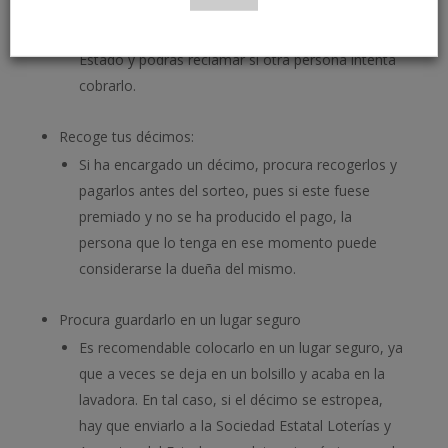
número, puedes proceder a denunciarlo en la
comisaría de policía y en Loterías y Apuestas del
Estado y podrás reclamar si otra persona intenta
cobrarlo.
Recoge tus décimos:
Si ha encargado un décimo, procura recogerlos y
pagarlos antes del sorteo, pues si este fuese
premiado y no se ha producido el pago, la
persona que lo tenga en ese momento puede
considerarse la dueña del mismo.
Procura guardarlo en un lugar seguro
Es recomendable colocarlo en un lugar seguro, ya
que a veces se deja en un bolsillo y acaba en la
lavadora. En tal caso, si el décimo se estropea,
hay que enviarlo a la Sociedad Estatal Loterías y