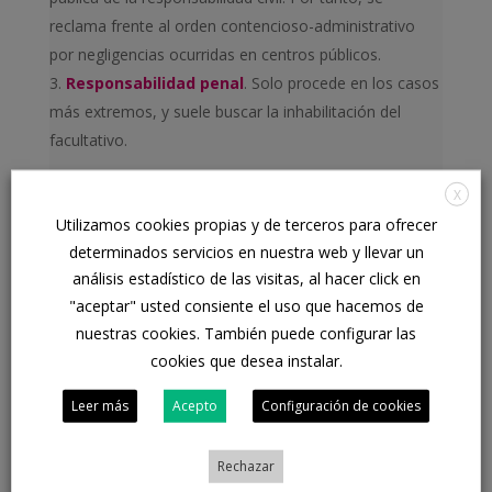
reclama frente al orden contencioso-administrativo
por negligencias ocurridas en centros públicos.
Responsabilidad penal
. Solo procede en los casos
más extremos, y suele buscar la inhabilitación del
facultativo.
X
IMPORTANTE
: las acciones de exigencia de
Utilizamos cookies propias y de terceros para ofrecer
responsabilidad suelen tener un
plazo de ejercicio de
determinados servicios en nuestra web y llevar un
un año
desde que se determinen las consecuencias o
análisis estadístico de las visitas, al hacer click en
secuelas de la negligencia. Por ello, en estos casos
"aceptar" usted consiente el uso que hacemos de
conviene
actuar lo más rápido posible
. De este
nuestras cookies. También puede configurar las
modo se evitarán problemas con plazos de
cookies que desea instalar.
prescripción una vez iniciadas las actuaciones
judiciales.
Leer más
Acepto
Configuración de cookies
Rechazar
¿Necesitas ayuda?
Puedes