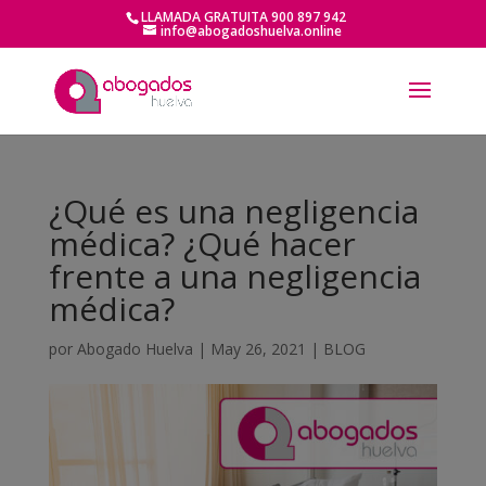
LLAMADA GRATUITA 900 897 942
info@abogadoshuelva.online
¿Qué es una negligencia
médica? ¿Qué hacer
frente a una negligencia
médica?
por
Abogado Huelva
|
May 26, 2021
|
BLOG