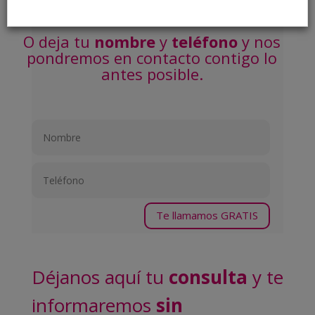
llamar
GRATIS
al
900897942
O deja tu
nombre
y
teléfono
y nos
pondremos en contacto contigo lo
antes posible.
Te llamamos GRATIS
Déjanos aquí tu
consulta
y te
informaremos
sin