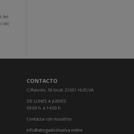
l del
o del
CONTACTO
C/Rascón, 36 local. 21001 HUELVA
DE LUNES A JUEVES:
09:00 h. a 14:00 h.
Contacta con nosotros:
info@abogadoshuelva.online