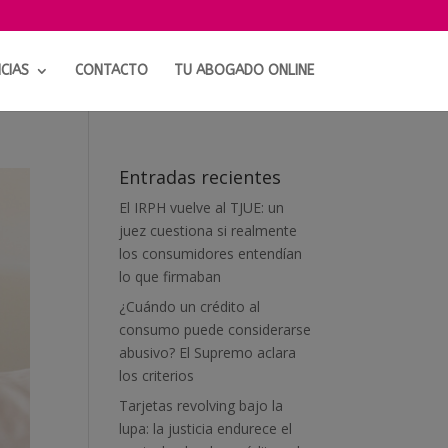
CIAS
CONTACTO
TU ABOGADO ONLINE
Entradas recientes
El IRPH vuelve al TJUE: un
juez cuestiona si realmente
los consumidores entendían
lo que firmaban
¿Cuándo un crédito al
consumo puede considerarse
abusivo? El Supremo aclara
los criterios
Tarjetas revolving bajo la
lupa: la justicia endurece el