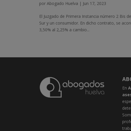
por
Abogado Huelva
|
Jun 17, 2023
El Juzgado de Primera Instancia número 2 Bis de 
Sur y un consumidor. En dicho contrato, se acor
3,50% al 2,25% a cambio...
AB
En
A
ase
espe
dete
Somo
prof
trab