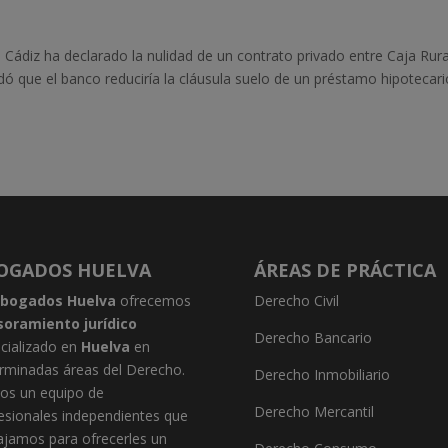
Cádiz ha declarado la nulidad de un contrato privado entre Caja Rura
dó que el banco reduciría la cláusula suelo de un préstamo hipotecari
OGADOS HUELVA
ÁREAS DE PRÁCTICA
bogados Huelva
ofrecemos
Derecho Civil
soramiento jurídico
Derecho Bancario
cializado en
Huelva
en
rminadas áreas del Derecho.
Derecho Inmobiliario
s un equipo de
Derecho Mercantil
esionales independientes que
ajamos para ofrecerles un