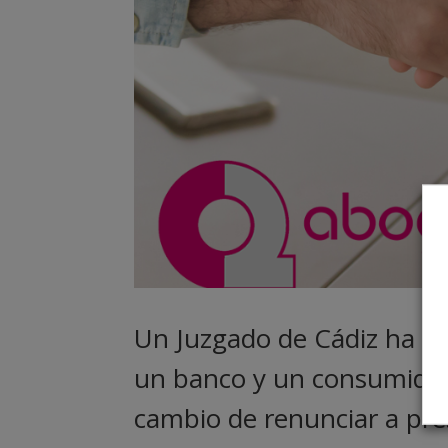
Un Juzgado de Cádiz ha de
un banco y un consumidor e
cambio de renunciar a pr