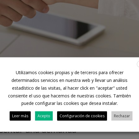
Utilizamos cookies propias y de terceros para ofrecer
determinados servicios en nuestra web y llevar un análisis
estadístico de las visitas, al hacer click en "aceptar" usted
consiente el uso que hacemos de nuestras cookies. También
clarado la nulidad de un acuerdo ent
puede configurar las cookies que desea instalar.
n el que se reducía la cláusula suelo
Leer más
Acepto
Configuración de cookies
Rechazar
esentar una demanda