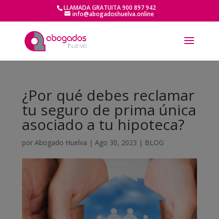
LLAMADA GRATUITA 900 897 942
info@abogadoshuelva.online
¿Por qué debes reclamar
tu seguro de prima única
asociado a tu hipoteca?
por
Abogado Huelva
|
Ago 30, 2023
|
BLOG