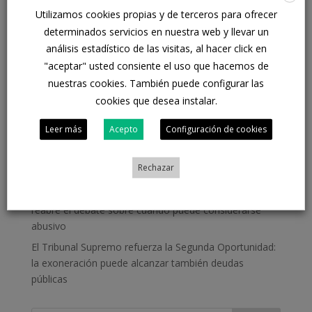
Utilizamos cookies propias y de terceros para ofrecer
determinados servicios en nuestra web y llevar un
análisis estadístico de las visitas, al hacer click en
Entradas recientes
"aceptar" usted consiente el uso que hacemos de
nuestras cookies. También puede configurar las
El IRPH vuelve al TJUE: un juez cuestiona si realmente
los consumidores entendían lo que firmaban
cookies que desea instalar.
¿Cuándo un crédito al consumo puede considerarse
Leer más
Acepto
Configuración de cookies
abusivo? El Supremo aclara los criterios
Tarjetas revolving bajo la lupa: la justicia endurece el
Rechazar
control sobre los créditos al consumo
El TJUE vuelve a poner el foco sobre el IRPH: un juez
reabre el debate sobre cuándo puede considerarse
abusivo
El Tribunal Supremo refuerza la Segunda Oportunidad:
la exoneración puede alcanzar también deudas
públicas