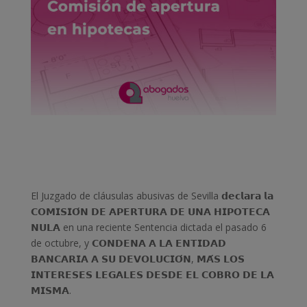
El Juzgado de cláusulas abusivas de Sevilla 𝗱𝗲𝗰𝗹𝗮𝗿𝗮 𝗹𝗮
𝗖𝗢𝗠𝗜𝗦𝗜𝗢́𝗡 𝗗𝗘 𝗔𝗣𝗘𝗥𝗧𝗨𝗥𝗔 𝗗𝗘 𝗨𝗡𝗔 𝗛𝗜𝗣𝗢𝗧𝗘𝗖𝗔
𝗡𝗨𝗟𝗔 en una reciente Sentencia dictada el pasado 6
de octubre, y 𝗖𝗢𝗡𝗗𝗘𝗡𝗔 𝗔 𝗟𝗔 𝗘𝗡𝗧𝗜𝗗𝗔𝗗
𝗕𝗔𝗡𝗖𝗔𝗥𝗜𝗔 𝗔 𝗦𝗨 𝗗𝗘𝗩𝗢𝗟𝗨𝗖𝗜𝗢́𝗡, 𝗠𝗔́𝗦 𝗟𝗢𝗦
𝗜𝗡𝗧𝗘𝗥𝗘𝗦𝗘𝗦 𝗟𝗘𝗚𝗔𝗟𝗘𝗦 𝗗𝗘𝗦𝗗𝗘 𝗘𝗟 𝗖𝗢𝗕𝗥𝗢 𝗗𝗘 𝗟𝗔
𝗠𝗜𝗦𝗠𝗔.