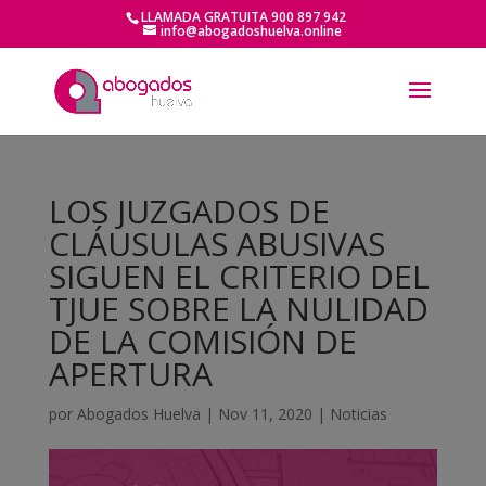
LLAMADA GRATUITA 900 897 942
info@abogadoshuelva.online
LOS JUZGADOS DE
CLÁUSULAS ABUSIVAS
SIGUEN EL CRITERIO DEL
TJUE SOBRE LA NULIDAD
DE LA COMISIÓN DE
APERTURA
por
Abogados Huelva
|
Nov 11, 2020
|
Noticias