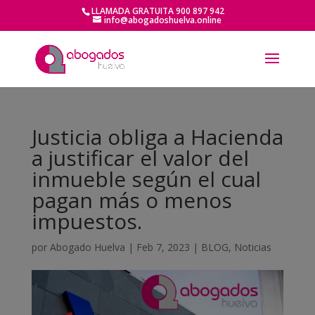
LLAMADA GRATUITA 900 897 942
info@abogadoshuelva.online
Justicia obliga a Hacienda
a justificar el valor del
inmueble según el cual
pagan más o menos
impuestos.
por
Abogado Huelva
|
Feb 7, 2023
|
BLOG
,
Noticias