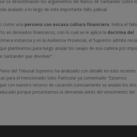
í que se desestimasen los argumentos del Banco de Santander sobre l
da avalado a lo largo de este importante fallo judicial.
rio como una
persona con escasa cultura financiera
. Indica el fal
to en derivados financieros, con lo cual se le aplica la
doctrina del
rimera instancia y en la Audiencia Provincial, el Supremo admite recu
d que planteamos para luego anular los swaps de esa cadena por impo
de Santander que devolver”.
leno del Tribunal Supremo ha analizado con detalle en este reciente 
antas para el mencionado Voto Particular ya comentado “Estamos
que con nuestro recurso de casación curiosamente se anulan los dos
caducado porque presentamos la demanda antes del vencimiento del