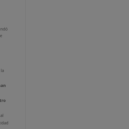
endó
de
 la
han
tro
nal
cidad