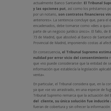
actualmente Banco Santander.
El Tribunal Su
y las opciones put
, así como los préstamos pos
por un notario,
son contratos financieros vi
anteriores». La sentencia concluye que, para el e
encadenados, debe tomarse como «dies a quo» e
parte de un negocio jurídico único». El fallo, d
73 de Madrid, que absolvió al Banco de Santander
Provincial de Madrid, imponiendo costas al afec
En consecuencia
, el Tribunal Supremo estima
nulidad por error vicio del consentimiento
r
que «no puede considerarse que la entidad de se
información que establecía la legislación aplica
venta».
En particular, el Tribunal considera que, en la co
ya que «se vio arrastrado, en una especie de f
Tribunal Supremo remarca que la actuación del b
del cliente, su única solución fue inducirl
fueran de cobertura y sin ofrecer la informació