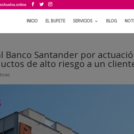
shuelva.online
INICIO
EL BUFETE
SERVICIOS
BLOG
NOTI
l Banco Santander por actuaci
uctos de alto riesgo a un client
ticias