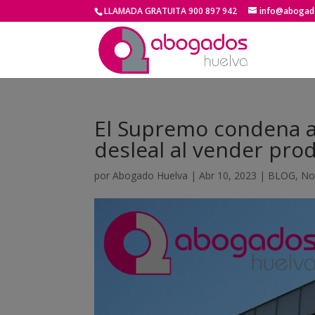
LLAMADA GRATUITA 900 897 942
info@abogado
El Supremo condena a
desleal al vender prod
por
Abogado Huelva
|
Abr 10, 2023
|
BLOG
,
No