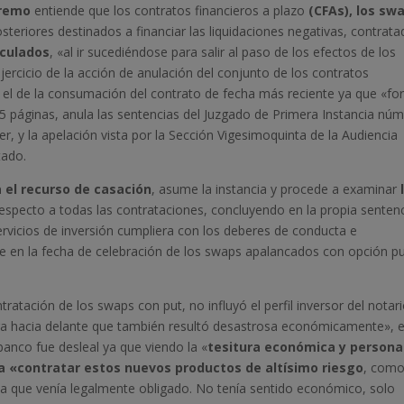
premo
entiende que los contratos financieros a plazo
(CFAs), los sw
teriores destinados a financiar las liquidaciones negativas, contrat
nculados
, «al ir sucediéndose para salir al paso de los efectos de los
jercicio de la acción de anulación del conjunto de los contratos
l de la consumación del contrato de fecha más reciente ya que «f
e 85 páginas, anula las sentencias del Juzgado de Primera Instancia nú
, y la apelación vista por la Sección Vigesimoquinta de la Audiencia
tado.
 el recurso de casación
, asume la instancia y procede a examinar
especto a todas las contrataciones, concluyendo en la propia senten
rvicios de inversión cumpliera con los deberes de conducta e
ble en la fecha de celebración de los swaps apalancados con opción p
ntratación de los swaps con put, no influyó el perfil inversor del notari
uga hacia delante que también resultó desastrosa económicamente», e
anco fue desleal ya que viendo la «
tesitura económica y persona
e a «contratar estos nuevos productos de altísimo riesgo
, como
n a que venía legalmente obligado. No tenía sentido económico, solo