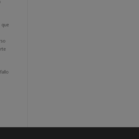
a
lo que
rso
rte
fallo