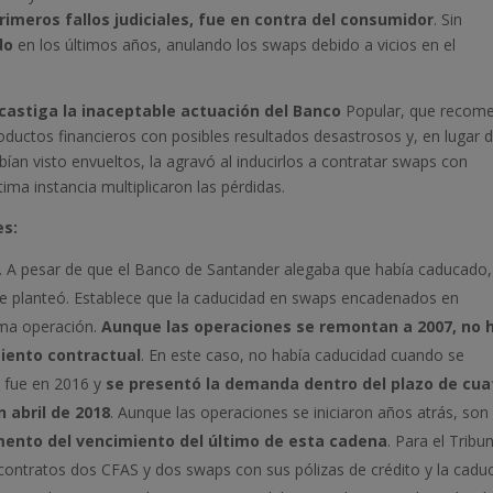
primeros fallos judiciales, fue en contra del consumidor
. Sin
ado
en los últimos años, anulando los swaps debido a vicios en el
castiga la inaceptable actuación del Banco
Popular, que recom
oductos financieros con posibles resultados desastrosos y, en lugar 
bían visto envueltos, la agravó al inducirlos a contratar swaps con
ma instancia multiplicaron las pérdidas.
es:
. A pesar de que el Banco de Santander alegaba que había caducado,
se planteó. Establece que la caducidad en swaps encadenados en
tima operación.
Aunque las operaciones se remontan a 2007, no 
iento contractual
. En este caso, no había caducidad cuando se
 fue en 2016 y
se presentó la demanda dentro del plazo de cua
 abril de 2018
. Aunque las operaciones se iniciaron años atrás, son
ento del vencimiento del último de esta cadena
. Para el Tribu
ontratos dos CFAS y dos swaps con sus pólizas de crédito y la cadu