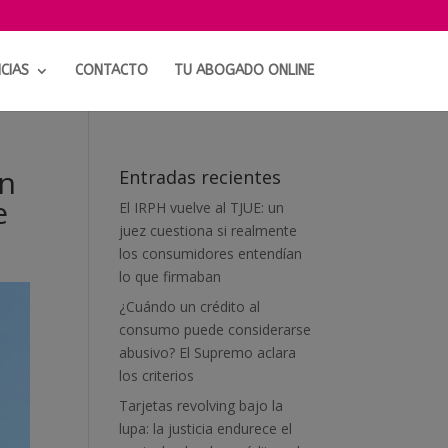
CIAS
CONTACTO
TU ABOGADO ONLINE
ón
Entradas recientes
e
El IRPH vuelve al TJUE: un
juez cuestiona si realmente
los consumidores entendían
lo que firmaban
¿Cuándo un crédito al
consumo puede considerarse
abusivo? El Supremo aclara
los criterios
Tarjetas revolving bajo la
lupa: la justicia endurece el