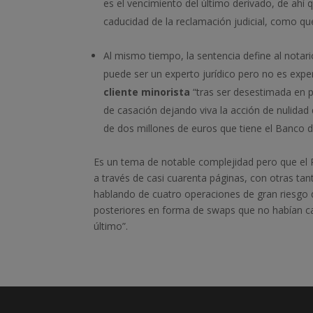
es el vencimiento del último derivado, de ah
caducidad de la reclamación judicial, como que
Al mismo tiempo, la sentencia define al nota
puede ser un experto jurídico pero no es exper
cliente minorista
“tras ser desestimada en p
de casación dejando viva la acción de nulida
de dos millones de euros que tiene el Banco 
Es un tema de notable complejidad pero que el P
a través de casi cuarenta páginas, con otras t
hablando de cuatro operaciones de gran riesgo 
posteriores en forma de swaps que no habían 
último”.