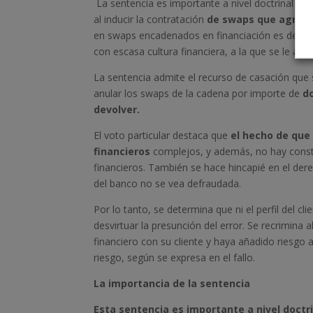
La sentencia es importante a nivel doctrinal y 
al inducir la contratación
de swaps que agrava
en swaps encadenados en financiación es desde 
con escasa cultura financiera, a la que se le aplic
La sentencia admite el recurso de casación que s
anular los swaps de la cadena por importe de
d
devolver.
El voto particular destaca que
el hecho de que 
financieros
complejos, y además, no hay constan
financieros. También se hace hincapié en el de
del banco no se vea defraudada.
Por lo tanto, se determina que ni el perfil del c
desvirtuar la presunción del error. Se recrimina
financiero con su cliente y haya añadido riesg
riesgo, según se expresa en el fallo.
La importancia de la sentencia
Esta sentencia es importante a nivel doctr