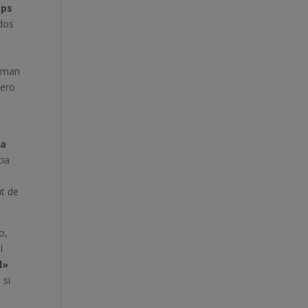
aps
ados
orman
mero
la
cia
ut de
o,
l
l»
 si